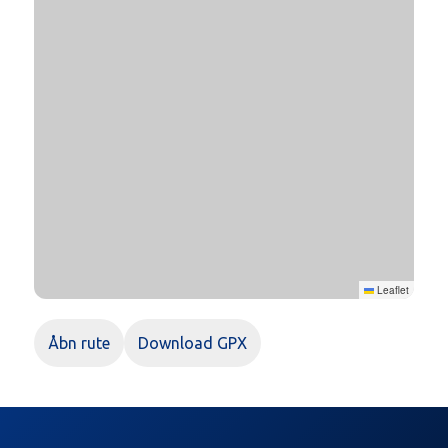
Leaflet
Åbn rute
Download GPX