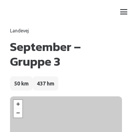
Landevej
September –
Gruppe 3
50 km
437 hm
+
−