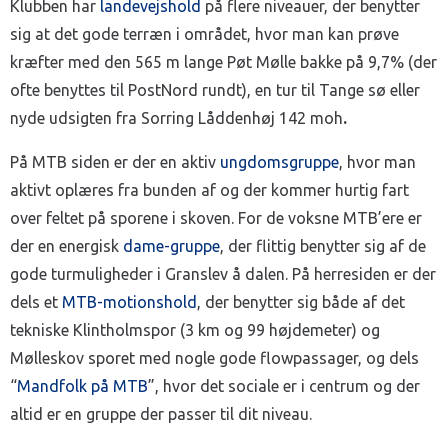
Klubben har
landevejshold
på flere niveauer, der benytter
sig at det gode terræn i området, hvor man kan prøve
kræfter med den 565 m lange Pøt Mølle bakke på 9,7% (der
ofte benyttes til PostNord rundt), en tur til Tange sø eller
nyde udsigten fra Sorring Låddenhøj 142 moh
.
På MTB siden er der en aktiv
ungdomsgruppe
, hvor man
aktivt oplæres fra bunden af og der kommer hurtig fart
over feltet på sporene i skoven. For de voksne MTB’ere er
der en energisk
dame-gruppe
, der flittig benytter sig af de
gode turmuligheder i Granslev å dalen. På herresiden er der
dels et
MTB-motionshold
, der benytter sig både af det
tekniske
Klintholmspor
(3 km og 99 højdemeter) og
Mølleskov sporet med nogle gode flowpassager, og dels
“
Mandfolk på MTB
”, hvor det sociale er i centrum og der
altid er en gruppe der passer til dit niveau.