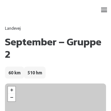
Landevej
September – Gruppe
2
60 km
510 hm
+
−