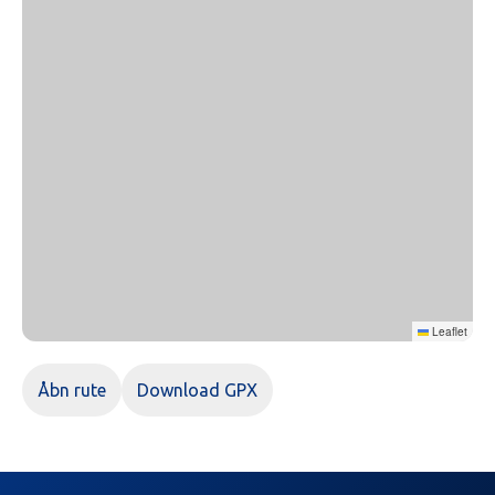
Leaflet
Åbn rute
Download GPX