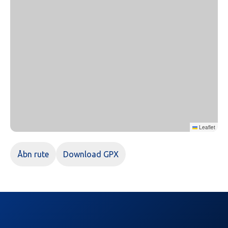
Leaflet
Åbn rute
Download GPX