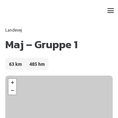
Landevej
Maj – Gruppe 1
63 km
485 hm
+
−