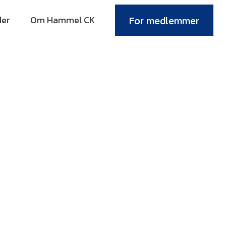
er
Om Hammel CK
For medlemmer