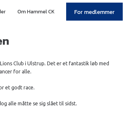
er
Om Hammel CK
For medlemmer
en
Lions Club i Ulstrup. Det er et fantastik løb med
ncer for alle.
r et godt race.
alle måtte se sig slået til sidst.