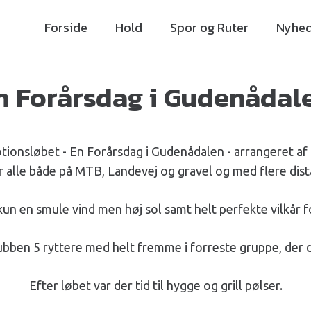
Forside
Hold
Spor og Ruter
Nyhed
n Forårsdag i Gudenådal
motionsløbet - En Forårsdag i Gudenådalen - arrangeret af 
r alle både på MTB, Landevej og gravel og med flere dista
un en smule vind men høj sol samt helt perfekte vilkår fo
ben 5 ryttere med helt fremme i forreste gruppe, der dog 
Efter løbet var der tid til hygge og grill pølser.