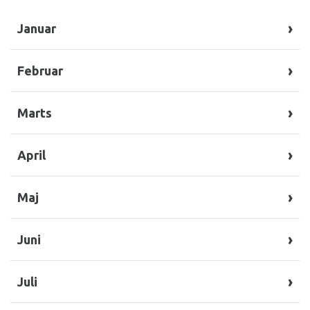
Januar
Februar
Januar/Februar – Gravel
Marts
Januar/Februar – Gravel
April
Marts – Gravel
Maj
April – Gravel
Juni
Maj – Gravel
Juli
Juni/juli – Gravel